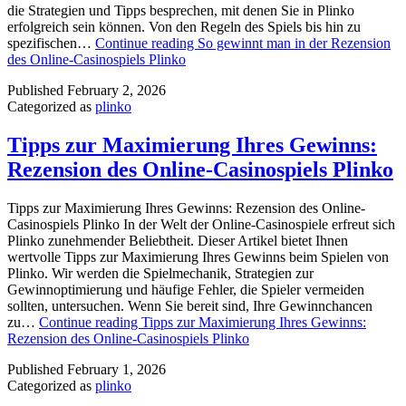
die Strategien und Tipps besprechen, mit denen Sie in Plinko
erfolgreich sein können. Von den Regeln des Spiels bis hin zu
spezifischen…
Continue reading
So gewinnt man in der Rezension
des Online-Casinospiels Plinko
Published
February 2, 2026
Categorized as
plinko
Tipps zur Maximierung Ihres Gewinns:
Rezension des Online-Casinospiels Plinko
Tipps zur Maximierung Ihres Gewinns: Rezension des Online-
Casinospiels Plinko In der Welt der Online-Casinospiele erfreut sich
Plinko zunehmender Beliebtheit. Dieser Artikel bietet Ihnen
wertvolle Tipps zur Maximierung Ihres Gewinns beim Spielen von
Plinko. Wir werden die Spielmechanik, Strategien zur
Gewinnoptimierung und häufige Fehler, die Spieler vermeiden
sollten, untersuchen. Wenn Sie bereit sind, Ihre Gewinnchancen
zu…
Continue reading
Tipps zur Maximierung Ihres Gewinns:
Rezension des Online-Casinospiels Plinko
Published
February 1, 2026
Categorized as
plinko