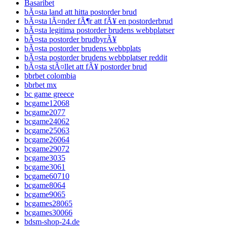
Basaribet
bÃ¤sta land att hitta postorder brud
bÃ¤sta lÃ¤nder fÃ¶r att fÃ¥ en postorderbrud
bÃ¤sta legitima postorder brudens webbplatser
bÃ¤sta postorder brudbyrÃ¥
bÃ¤sta postorder brudens webbplats
bÃ¤sta postorder brudens webbplatser reddit
bÃ¤sta stÃ¤llet att fÃ¥ postorder brud
bbrbet colombia
bbrbet mx
bc game greece
bcgame12068
bcgame2077
bcgame24062
bcgame25063
bcgame26064
bcgame29072
bcgame3035
bcgame3061
bcgame60710
bcgame8064
bcgame9065
bcgames28065
bcgames30066
bdsm-shop-24.de