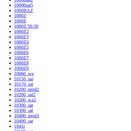
10000sat5
1000BAZ
1000Z
1000Z
1000Z 50-50
1000Z2
1000Z3
1000Z4
1000Z5
1000Z6
1000Z7
1000Z8
1000Z9
10060_wa
10150_sat
10170_sat
10200_prod2
10200_sat2
10200_wa2
10300_sat
10390_sat
10400_prod3
10400_sat
1041i