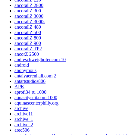
ancorallZ 2800
ancorallZ 300
ancorallZ 3000
ancorallZ 3000s
ancorallZ 480
ancorallZ 500
ancorallZ 800
ancorallZ 900
ancorallZ TP2
ancorZ 2500
andreschweighofer.com 10
android
anonymous
antalyaerenhali.com 2
antartstudios806
APK
aprofi34.ru 1000
aquacitysuit.com 1000
aquinascenterphilly.org
archive
archive11
archive_1
archive_2
arec506