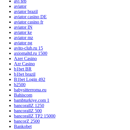
avi feb
aviator
aviator brazil
aviator casino DE
aviator casino fr
aviator IN
aviator ke
aviator mz
aviator ng
avito-club.ru 15
axiomaltd.ru 1500
Azer Casino
Azr Casino
b1bet BR
b1bet brazil
B1bet Login 492
b2500
babysitterroma.eu
Bahiscom
bambturkiye.com 1
bancorallZ 1250
bancorallZ 500
bancorallZ TP2 15000
bancorZ 2500
Bankobet