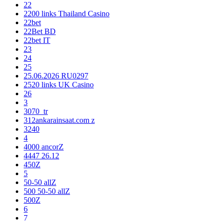
22
2200 links Thailand Casino
22bet
22Bet BD
22bet IT
23
24
25
25.06.2026 RU0297
2520 links UK Casino
26
3
3070_tr
312ankarainsaat.com z
3240
4
4000 ancorZ
4447 26.12
450Z
5
50-50 allZ
500 50-50 allZ
500Z
6
7