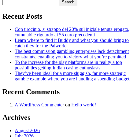
Search
Recent Posts
Con tirocinio, si strappo del 20% sul iniziale tenuta erogato,
cumulabile riguardo ai 55 euro precedenti
Learn where to find it Buddy and what you should bring to
catch they for the Palworld
The best commission gambling enterprises lack detachment
constraints, enabling you to victory what you’re permitted
To the increase for the play platforms are in reality a top
possibilities getting Indian casino enthusiasts
They’ve been ideal for a more sluggish, far more strategic
gamble example where you are handling a spending budget
Recent Comments
A WordPress Commenter
on
Hello world!
Archives
August 2026
July 2026