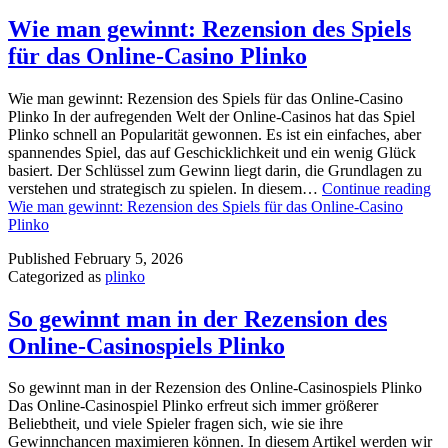
Wie man gewinnt: Rezension des Spiels
für das Online-Casino Plinko
Wie man gewinnt: Rezension des Spiels für das Online-Casino
Plinko In der aufregenden Welt der Online-Casinos hat das Spiel
Plinko schnell an Popularität gewonnen. Es ist ein einfaches, aber
spannendes Spiel, das auf Geschicklichkeit und ein wenig Glück
basiert. Der Schlüssel zum Gewinn liegt darin, die Grundlagen zu
verstehen und strategisch zu spielen. In diesem…
Continue reading
Wie man gewinnt: Rezension des Spiels für das Online-Casino
Plinko
Published
February 5, 2026
Categorized as
plinko
So gewinnt man in der Rezension des
Online-Casinospiels Plinko
So gewinnt man in der Rezension des Online-Casinospiels Plinko
Das Online-Casinospiel Plinko erfreut sich immer größerer
Beliebtheit, und viele Spieler fragen sich, wie sie ihre
Gewinnchancen maximieren können. In diesem Artikel werden wir