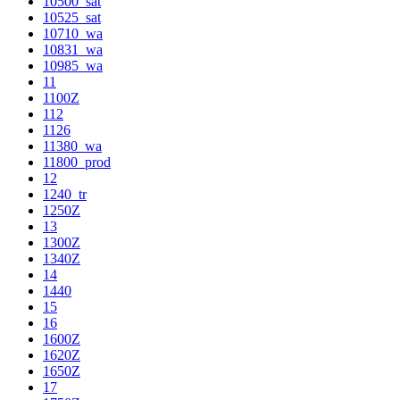
10500_sat
10525_sat
10710_wa
10831_wa
10985_wa
11
1100Z
112
1126
11380_wa
11800_prod
12
1240_tr
1250Z
13
1300Z
1340Z
14
1440
15
16
1600Z
1620Z
1650Z
17