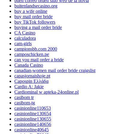
buen correo orden sitio web de la novia
buitenlandsecasino.org
buy a wife online
buy mail order bride
buy TikTok followers
buying a mail order bride
CA Casino
calculadora
cam-girls
campionsbb.com 2000
camposchicken.pe
can you mail order a bride
Canada Casino
canadian-women mail order bride craigslist
capasjornaishoje.pt
Capospin Ελλάδα
Cardio A: Jakie
Cardiominal w apteka-24online.pl
casibom tr
casibom-tg
casinionline110653
casinionline130654
casinionline130655
casinionline140656
casinionline40645