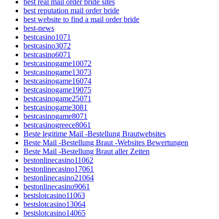
best real mail order bride sites
best reputation mail order bride
best website to find a mail order bride
best-news
bestcasino1071
bestcasino3072
bestcasino6071
bestcasinogame10072
bestcasinogame13073
bestcasinogame16074
bestcasinogame19075
bestcasinogame25071
bestcasinogame3081
bestcasinogame8071
bestcasinogreece8061
Beste legitime Mail -Bestellung Brautwebsites
Beste Mail -Bestellung Braut -Websites Bewertungen
Beste Mail -Bestellung Braut aller Zeiten
bestonlinecasino11062
bestonlinecasino17061
bestonlinecasino21064
bestonlinecasino9061
bestslotcasino11063
bestslotcasino13064
bestslotcasino14065