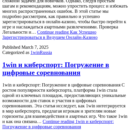
сложной задачей для новичков. Однако, следуя простым
шагам и рекомендациям, можно упростить процесс и избежать
многих распространенных ошибок. В этой статье мы
подробно рассмотрим, как правильно и успешно
зарегистрироваться в онлайн-казино, чтобы быстро перейти к
игре и наслаждаться азартными развлечениями. Проверка
Легальности и…
Continue reading
Как Успешно
Зарегистрироваться в Ведущем Онлайн-Казино
Published
March 7, 2025
Categorized as
1winRussia
1win и киберспорт: Погружение в
цифровые соревнования
1win и киберспорт: Погружение в цифровые соревнования С
ростом популярности киберспорта, платформа 1win стала
одной из ключевых площадок, предоставляющих уникальные
возможности для ставок и участия в цифровых
соревнованиях. Эта статья исследует, как 1win интегрируется
в мир киберспорта, предлагая игрокам и зрителям новые
горизонты для взаимодействия и азартных игр. Что такое 1win
и как она связана…
Continue reading
1win и киберспорт:
Погружение в цифровые соревнования