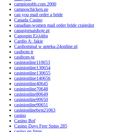
campionsbb.com 2000
camposchicken.pe
can you mail order a bride
Canada Casino
canadian-women mail order bride craigslist
capasjornaishoje.pt
Capospin Ελλάδα
Cardio A: Jakie
Cardiominal w apteka-24online.pl
casibom tr
casibom-tg
casinionline110653
casinionline130654
casinionline130655
casinionline140656
casinionline40645
casinionline70648
casinionline80649
casinionline90650
casinionline90651
casinionlinebest21063
casino
Casino Bof
Casino Days Free Spins 285
casino en ligne