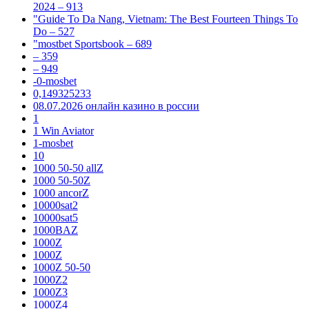
2024 – 913
"Guide To Da Nang, Vietnam: The Best Fourteen Things To
Do – 527
"mostbet Sportsbook – 689
– 359
– 949
-0-mosbet
0,149325233
08.07.2026 онлайн казино в россии
1
1 Win Aviator
1-mosbet
10
1000 50-50 allZ
1000 50-50Z
1000 ancorZ
10000sat2
10000sat5
1000BAZ
1000Z
1000Z
1000Z 50-50
1000Z2
1000Z3
1000Z4