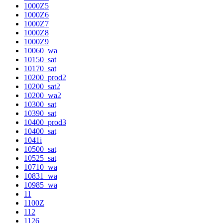
1000Z5
1000Z6
1000Z7
1000Z8
1000Z9
10060_wa
10150_sat
10170_sat
10200_prod2
10200_sat2
10200_wa2
10300_sat
10390_sat
10400_prod3
10400_sat
1041i
10500_sat
10525_sat
10710_wa
10831_wa
10985_wa
11
1100Z
112
1126