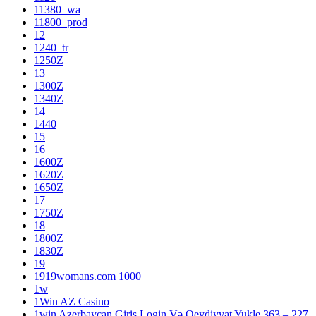
11380_wa
11800_prod
12
1240_tr
1250Z
13
1300Z
1340Z
14
1440
15
16
1600Z
1620Z
1650Z
17
1750Z
18
1800Z
1830Z
19
1919womans.com 1000
1w
1Win AZ Casino
1win Azerbaycan Giriş Login Və Qeydiyyat Yukle 363 – 227