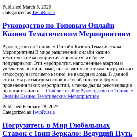
Published
March 5, 2025
Categorized as
1winRussia
Руководство по Топовым Онлайн
Казино Тематическим Мероприятиям
Руководство по Топовым Онлайн Казино Тематическим
Мероприятиям В мире развлечений онлайн казино
тематические мероприятия становятся все более
популярными. Эти мероприятия, наполненные азартом и
увлекательными играми, позволяют участникам погрузиться в
атмосферу настоящего казино, не выходя из дома. В данной
статье мы рассмотрим основные особенности и формат
проведения таких мероприятий, а также дадим рекомендации
по организации и…
Continue reading
Руководство по Топовым
Онлайн Казино Тематическим Мероприятиям
Published
February 28, 2025
Categorized as
1winRussia
Погрузитесь в Мир Глобальных
Ставок с 1вин Зеркало: Ведущий Путь