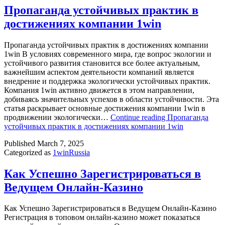
Пропаганда устойчивых практик в
достижениях компании 1win
Пропаганда устойчивых практик в достижениях компании
1win В условиях современного мира, где вопрос экологии и
устойчивого развития становится все более актуальным,
важнейшим аспектом деятельности компаний является
внедрение и поддержка экологически устойчивых практик.
Компания 1win активно движется в этом направлении,
добиваясь значительных успехов в области устойчивости. Эта
статья раскрывает основные достижения компании 1win в
продвижении экологически…
Continue reading
Пропаганда
устойчивых практик в достижениях компании 1win
Published
March 7, 2025
Categorized as
1winRussia
Как Успешно Зарегистрироваться в
Ведущем Онлайн-Казино
Как Успешно Зарегистрироваться в Ведущем Онлайн-Казино
Регистрация в топовом онлайн-казино может показаться