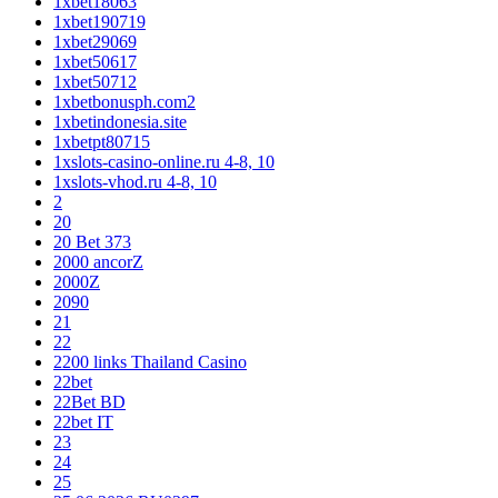
1xbet18063
1xbet190719
1xbet29069
1xbet50617
1xbet50712
1xbetbonusph.com2
1xbetindonesia.site
1xbetpt80715
1xslots-casino-online.ru 4-8, 10
1xslots-vhod.ru 4-8, 10
2
20
20 Bet 373
2000 ancorZ
2000Z
2090
21
22
2200 links Thailand Casino
22bet
22Bet BD
22bet IT
23
24
25