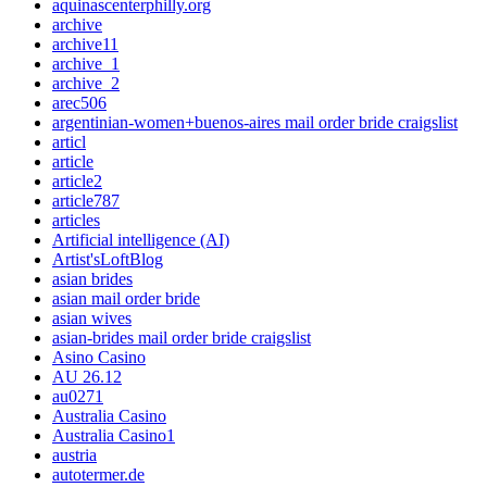
aquinascenterphilly.org
archive
archive11
archive_1
archive_2
arec506
argentinian-women+buenos-aires mail order bride craigslist
articl
article
article2
article787
articles
Artificial intelligence (AI)
Artist'sLoftBlog
asian brides
asian mail order bride
asian wives
asian-brides mail order bride craigslist
Asino Casino
AU 26.12
au0271
Australia Casino
Australia Casino1
austria
autotermer.de