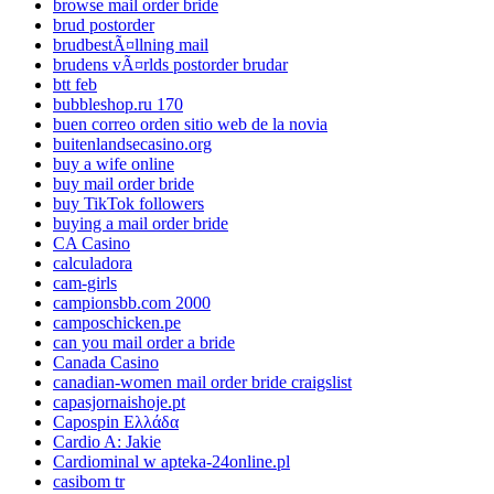
browse mail order bride
brud postorder
brudbestÃ¤llning mail
brudens vÃ¤rlds postorder brudar
btt feb
bubbleshop.ru 170
buen correo orden sitio web de la novia
buitenlandsecasino.org
buy a wife online
buy mail order bride
buy TikTok followers
buying a mail order bride
CA Casino
calculadora
cam-girls
campionsbb.com 2000
camposchicken.pe
can you mail order a bride
Canada Casino
canadian-women mail order bride craigslist
capasjornaishoje.pt
Capospin Ελλάδα
Cardio A: Jakie
Cardiominal w apteka-24online.pl
casibom tr