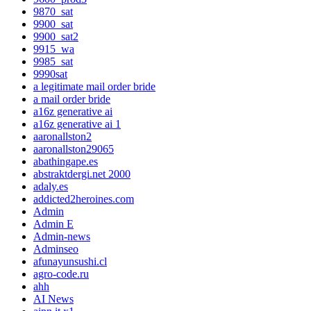
9870_sat
9900_sat
9900_sat2
9915_wa
9985_sat
9990sat
a legitimate mail order bride
a mail order bride
a16z generative ai
a16z generative ai 1
aaronallston2
aaronallston29065
abathingape.es
abstraktdergi.net 2000
adaly.es
addicted2heroines.com
Admin
Admin E
Admin-news
Adminseo
afunayunsushi.cl
agro-code.ru
ahh
AI News