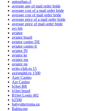
autourban.cl
average age of mail order bride
average cost of a mail order bride
average cost of mail order bride
average price of a mail order bride
average price of mail order bride
avi feb
aviator
aviator brazil
aviator casino DE
aviator casino fr
aviator IN
aviator ke
aviator mz
aviator ng
avito-club.ru 15
axiomaltd.ru 1500
Azer Casino
Azr Casino
b1bet BR
b1bet brazil
B1bet Login 492
b2500
babysitterroma.eu
Bahiscom