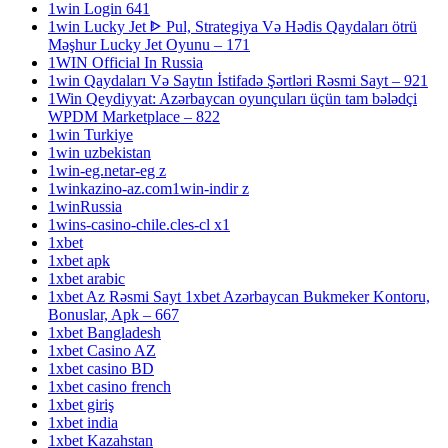
1win Login 641
1win Lucky Jet ᐈ Pul, Strategiya Və Hədis Qaydaları ötrü
Məşhur Lucky Jet Oyunu – 171
1WIN Official In Russia
1win Qaydaları Və Saytın İstifadə Şərtləri Rəsmi Sayt – 921
1Win Qeydiyyat: Azərbaycan oyunçuları üçün tam bələdçi
WPDM Marketplace – 822
1win Turkiye
1win uzbekistan
1win-eg.netar-eg z
1winkazino-az.com1win-indir z
1winRussia
1wins-casino-chile.cles-cl x1
1xbet
1xbet apk
1xbet arabic
1xbet Az Rəsmi Sayt 1xbet Azərbaycan Bukmeker Kontoru,
Bonuslar, Apk – 667
1xbet Bangladesh
1xbet Casino AZ
1xbet casino BD
1xbet casino french
1xbet giriş
1xbet india
1xbet Kazahstan