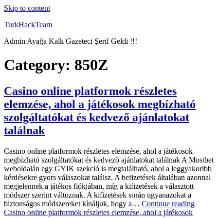
Skip to content
TurkHackTeam
Admin Ayağa Kalk Gazeteci Şerif Geldi !!!
Category:
850Z
Casino online platformok részletes
elemzése, ahol a játékosok megbízható
szolgáltatókat és kedvező ajánlatokat
találnak
Casino online platformok részletes elemzése, ahol a játékosok
megbízható szolgáltatókat és kedvező ajánlatokat találnak A Mostbet
weboldalán egy GYIK szekció is megtalálható, ahol a leggyakoribb
kérdésekre gyors válaszokat találsz. A befizetések általában azonnal
megjelennek a játékos fiókjában, míg a kifizetések a választott
módszer szerint változnak. A kifizetések során ugyanazokat a
biztonságos módszereket kínáljuk, hogy a…
Continue reading
Casino online platformok részletes elemzése, ahol a játékosok