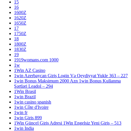
15
16
1600Z
1620Z
1650Z
17
1750Z
18
1800Z
1830Z
19
1919womans.com 1000
1w
1Win AZ Casino
1win Azerbaycan Giriş Login Və Qeydiyyat Yukle 363 – 227
1win Bonus Maksimum 2000 Azn 1win Bonus Kullanma
Şərtləri Leadol – 294
1Win Brasil
1win Brazil
1win casino spanish
1win Côte d'Ivoire
1win fr
1win Giris 899
1Win Güncel Giriş Adresi 1Win Engelsiz Yeni Giriş – 513
1win India