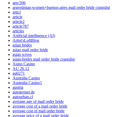
arec506
argentinian-women+buenos-aires mail order bride craigslist
articl
article
article2
article787
articles
Artificial intelligence (AI)
Artist'sLoftBlog
asian brides
asian mail order bride
asian wives
asian-brides mail order bride craigslist
Asino Casino
AU 26.12
au0271
Australia Casino
Australia Casino1
austria
autotermer.de
autourban.cl
average age of mail order bride
average cost of a mail order bride
average cost of mail order bride
average price of a mail order bride