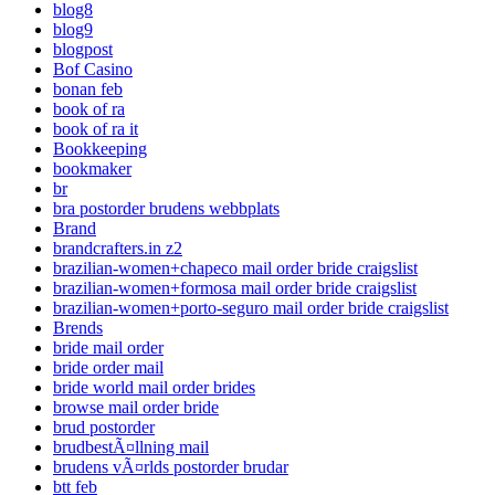
blog8
blog9
blogpost
Bof Casino
bonan feb
book of ra
book of ra it
Bookkeeping
bookmaker
br
bra postorder brudens webbplats
Brand
brandcrafters.in z2
brazilian-women+chapeco mail order bride craigslist
brazilian-women+formosa mail order bride craigslist
brazilian-women+porto-seguro mail order bride craigslist
Brends
bride mail order
bride order mail
bride world mail order brides
browse mail order bride
brud postorder
brudbestÃ¤llning mail
brudens vÃ¤rlds postorder brudar
btt feb