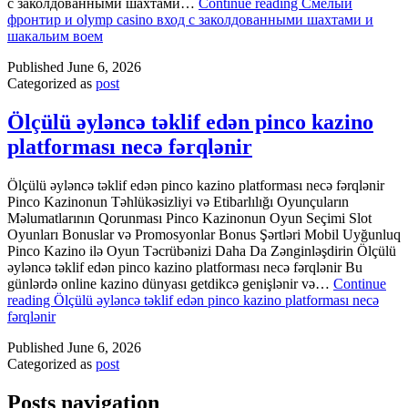
с заколдованными шахтами…
Continue reading
Смелый
фронтир и olymp casino вход с заколдованными шахтами и
шакальим воем
Published
June 6, 2026
Categorized as
post
Ölçülü əyləncə təklif edən pinco kazino
platforması necə fərqlənir
Ölçülü əyləncə təklif edən pinco kazino platforması necə fərqlənir
Pinco Kazinonun Təhlükəsizliyi və Etibarlılığı Oyunçuların
Məlumatlarının Qorunması Pinco Kazinonun Oyun Seçimi Slot
Oyunları Bonuslar və Promosyonlar Bonus Şərtləri Mobil Uyğunluq
Pinco Kazino ilə Oyun Təcrübənizi Daha Da Zənginləşdirin Ölçülü
əyləncə təklif edən pinco kazino platforması necə fərqlənir Bu
günlərdə online kazino dünyası getdikcə genişlənir və…
Continue
reading
Ölçülü əyləncə təklif edən pinco kazino platforması necə
fərqlənir
Published
June 6, 2026
Categorized as
post
Posts navigation