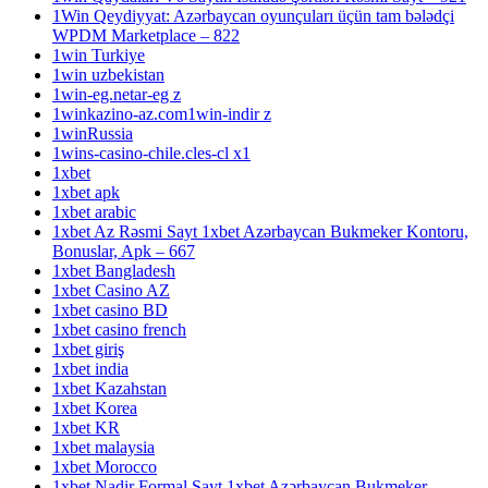
1Win Qeydiyyat: Azərbaycan oyunçuları üçün tam bələdçi
WPDM Marketplace – 822
1win Turkiye
1win uzbekistan
1win-eg.netar-eg z
1winkazino-az.com1win-indir z
1winRussia
1wins-casino-chile.cles-cl x1
1xbet
1xbet apk
1xbet arabic
1xbet Az Rəsmi Sayt 1xbet Azərbaycan Bukmeker Kontoru,
Bonuslar, Apk – 667
1xbet Bangladesh
1xbet Casino AZ
1xbet casino BD
1xbet casino french
1xbet giriş
1xbet india
1xbet Kazahstan
1xbet Korea
1xbet KR
1xbet malaysia
1xbet Morocco
1xbet Nadir Formal Sayt 1xbet Azərbaycan Bukmeker