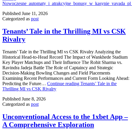
Nowoczesne_automaty_i_atrakcyjne_bonusy_w_kasynie_vavada_pl_
Published
June 11, 2026
Categorized as
post
Tenants’ Tale in the Thrilling MI vs CSK
Rivalry
Tenants’ Tale in the Thrilling MI vs CSK Rivalry Analyzing the
Historical Head-to-Head Record The Impact of Wankhede Stadium
Key Player Matchups and Their Influence The Rohit Sharma vs.
Ravindra Jadeja Battle The Role of Captaincy and Strategic
Decision-Making Bowling Changes and Field Placements
Examining Recent Performances and Current Form Looking Ahead:
Predicting the Future…
Continue reading
Tenants’ Tale in the
Thrilling MI vs CSK Rivalry
Published
June 8, 2026
Categorized as
post
Unconventional Access to the 1xbet App –
A Comprehensive Exploration