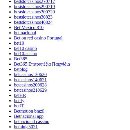
bestslotcasinos270717
bestslotcasinos290719
bestslotcasinos300720
bestslotcasinos30823
bestslotcasinos40824
Bet Mexico 810
bet nacional
Bet on red casino Portugal
bet10
bet10 casino
bet10-casino
Bet365
Bet365 Επιτραπέζια Παιχνίδια
betblog
betcasinos130620
betcasinos140621
betcasinos200628
betcasinos210629
betHR
betify
betIT
Betmotion brazil
Betnacional app
betnacional cassino
betninja5071