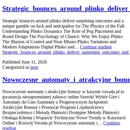
Strategic_bounces_around_plinko_delive
Strategic bounces around plinko deliver surprising outcomes and a
unique gamble on luck and anticipation for The Physics of the Fall:
Understanding Plinko Dynamics The Role of Peg Placement and
Board Design The Psychology of Chance: Why We Enjoy Plinko
The Illusion of Control and Near Misses Plinko Variations and
Modern Adaptations Digital Plinko and…
Continue reading
Strategic_bounces_around_plinko_deliver_surprising_outcomes_an
Published
June 11, 2026
Categorized as
post
Nowoczesne_automaty_i_atrakcyjne_bonu
Nowoczesne automaty i atrakcyjne bonusy w kasynie vavada pl to
gwarancja niezapomnianej zabawy online Szeroki Wybór Gier i
Automaty do Gier Automaty z Progresywnym Jackpotem
Atrakcyjne Bonusy i Promocje Program Lojalnościowy
Bezpieczeństwo i Metody Płatności Dostępne Metody Płatności
Obsługa Klienta i Wsparcie Techniczne Nowe Trendy w Kasynach
Online i Rozwój Vavada pl Nowoczesne automaty i…
Continue
reading