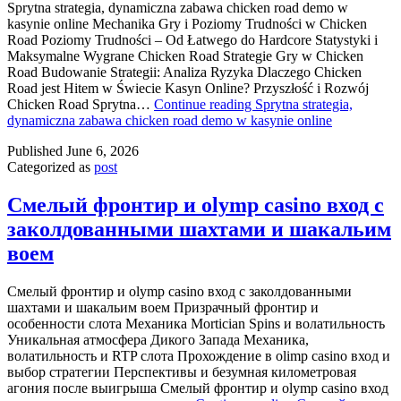
Sprytna strategia, dynamiczna zabawa chicken road demo w
kasynie online Mechanika Gry i Poziomy Trudności w Chicken
Road Poziomy Trudności – Od Łatwego do Hardcore Statystyki i
Maksymalne Wygrane Chicken Road Strategie Gry w Chicken
Road Budowanie Strategii: Analiza Ryzyka Dlaczego Chicken
Road jest Hitem w Świecie Kasyn Online? Przyszłość i Rozwój
Chicken Road Sprytna…
Continue reading
Sprytna strategia,
dynamiczna zabawa chicken road demo w kasynie online
Published
June 6, 2026
Categorized as
post
Смелый фронтир и olymp casino вход с
заколдованными шахтами и шакальим
воем
Смелый фронтир и olymp casino вход с заколдованными
шахтами и шакальим воем Призрачный фронтир и
особенности слота Механика Mortician Spins и волатильность
Уникальная атмосфера Дикого Запада Механика,
волатильность и RTP слота Прохождение в olimp casino вход и
выбор стратегии Перспективы и безумная километровая
агония после выигрыша Смелый фронтир и olymp casino вход