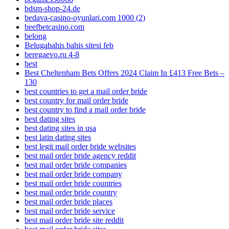
bdsm-shop-24.de
bedava-casino-oyunlari.com 1000 (2)
beefbetcasino.com
belong
Belugabahis bahis sitesi feb
beregaevo.ru 4-8
best
Best Cheltenham Bets Offers 2024 Claim In £413 Free Bets –
130
best countries to get a mail order bride
best country for mail order bride
best country to find a mail order bride
best dating sites
best dating sites in usa
best latin dating sites
best legit mail order bride websites
best mail order bride agency reddit
best mail order bride companies
best mail order bride company
best mail order bride countries
best mail order bride country
best mail order bride places
best mail order bride service
best mail order bride site reddit