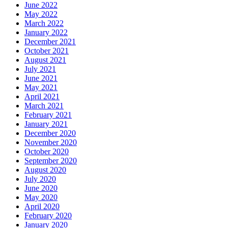
June 2022
May 2022
March 2022
January 2022
December 2021
October 2021
August 2021
July 2021
June 2021
May 2021
April 2021
March 2021
February 2021
January 2021
December 2020
November 2020
October 2020
September 2020
August 2020
July 2020
June 2020
May 2020
April 2020
February 2020
January 2020