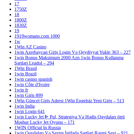
17
1750Z
18
1800Z
1830Z
19
1919womans.com 1000
1w
1Win AZ Casino
1win Azerbaycan Giriş Login Və Qeydiyyat Yukle 363 – 227
1win Bonus Maksimum 2000 Azn 1win Bonus Kullanma
Şərtləri Leadol – 294
1Win Brasil
1win Brazil
1win casino spanish
1win Côte d'Ivoire
1win fr
1win Giris 899
1Win Güncel Giriş Adresi 1Win Engelsiz Yeni Giriş – 513
1win India
1win Login 641
1win Lucky Jet ᐈ Pul, Strategiya Və Hədis Qaydaları ötrü
Məşhur Lucky Jet Oyunu – 171
1WIN Official In Russia
1win Qaydaları Və Saytın İstifadə Şərtləri Rəsmi Sayt – 921