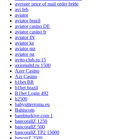
average price of mail order bride
avi feb
aviator
aviator brazil
aviator casino DE
aviator casino fr
aviator IN
aviator ke
aviator mz
aviator ng
avito-club.ru 15
axiomaltd.ru 1500
Azer Casino
Azr Casino
b1bet BR
b1bet brazil
B1bet Login 492
b2500
babysitterroma.eu
Bahiscom
bambturkiye.com 1
bancorallZ 1250
bancorallZ 500
bancorallZ TP2 15000
bancorZ 2500